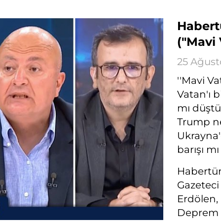
Habert
("Mavi
25 Ağust
''Mavi V
Vatan'ı b
mı düştü
Trump ne
Ukrayna'd
barışı mı
Habertü
Gazeteci
Erdölen,
Deprem B