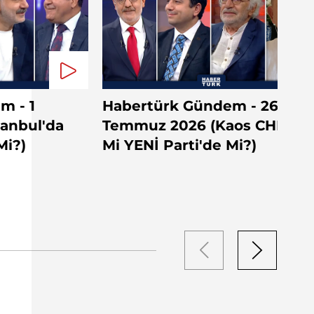
m - 1
Habertürk Gündem - 26
tanbul'da
Temmuz 2026 (Kaos CHP'de
Mi?)
Mi YENİ Parti'de Mi?)