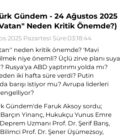
ürk Gündem - 24 Ağustos 2025
 Vatan" Neden Kritik Önemde?)
os 2025 Pazartesi Süre:03:18:44
atan'' neden kritik önemde? 'Mavi
ilmek niye önemli? Üçlü zirve planı suya
? Rusya'ya ABD yaptırımı yolda mı?
den iki hafta süre verdi? Putin
a barışı istiyor mu? Avrupa liderleri
 engelliyor?
rk Gündem'de Faruk Aksoy sordu;
 Barçın Yinanç, Hukukçu Yunus Emre
 Deprem Uzmanı Prof. Dr. Şerif Barış,
ilimci Prof. Dr. Şener Üşümezsoy,