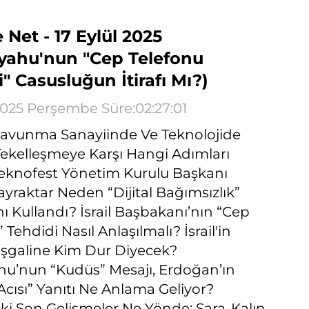
 Net - 17 Eylül 2025
yahu'nun "Cep Telefonu
" Casusluğun İtirafı Mı?)
 2025 Perşembe Süre:02:27:01
Savunma Sanayiinde Ve Teknolojide
Tekelleşmeye Karşı Hangi Adımları
Teknofest Yönetim Kurulu Başkanı
ayraktar Neden “Dijital Bağımsızlık”
ı Kullandı? İsrail Başbakanı’nın “Cep
 Tehdidi Nasıl Anlaşılmalı? İsrail'in
 İşgaline Kim Dur Diyecek?
u’nun “Kudüs” Mesajı, Erdoğan’ın
Acısı” Yanıtı Ne Anlama Geliyor?
eki Son Gelişmeler Ne Yönde; Şara-Kalın