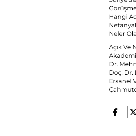
Görüşmes
Hangi Ad
Netanyah
Neler Ol
Açık Ve 
Akademisy
Dr. Mehme
Doç. Dr. 
Ersanel 
Çahmutoğ