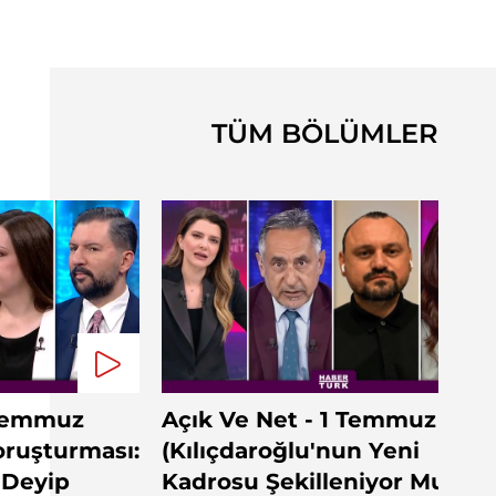
TÜM BÖLÜMLER
 Temmuz
Açık Ve Net - 1 Temmuz 202
ruşturması:
(Kılıçdaroğlu'nun Yeni
 Deyip
Kadrosu Şekilleniyor Mu?)