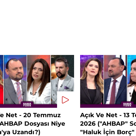
Ve Net - 20 Temmuz
Açık Ve Net - 13
(AHBAP Dosyası Niye
2026 ("AHBAP" So
a'ya Uzandı?)
"Haluk İçin Borç"