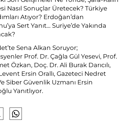
i Nasıl Sonuçlar Üretecek? Türkiye
ımları Atıyor? Erdoğan’dan
u’ya Sert Yanıt… Suriye’de Yakında
acak?
Net’te Sena Alkan Soruyor;
enler Prof. Dr. Çağla Gül Yesevi, Prof.
t Özkan, Doç. Dr. Ali Burak Darıcılı,
Levent Ersin Orallı, Gazeteci Nedret
Ve Siber Güvenlik Uzmanı Ersin
lu Yanıtlıyor.