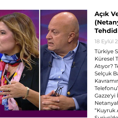
Açık Ve
(Netan
Tehdidi
18 Eylül
Türkiye 
Küresel 
Atıyor? 
Selçuk B
Kavramın
Telefonu”
Gazze'yi
Netanyah
“Kuyruk 
Suriye’d