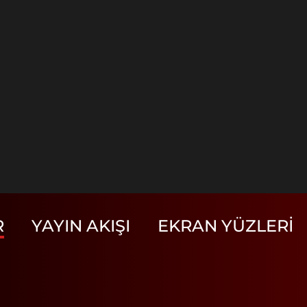
R
YAYIN AKIŞI
EKRAN YÜZLERI